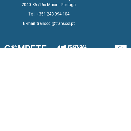
2040-357 Rio Maior - Portugal
Tél:
+351 243 994 104
E-mail:
transcol@transcol.pt
Consultar formulario de proyecto
CONTACTOS
POLÍTICA DE PRIVACIDAD
FACEBOOK
INSTAGRAM
LINKEDIN
© 2024 TRANSCOL - POWERED BY
#HASHTAG