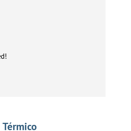
ed!
 Térmico