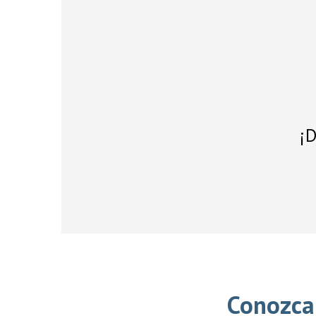
¡D
Conozca