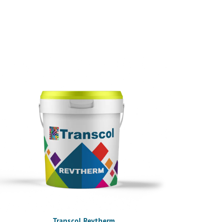
Transcol Revtherm